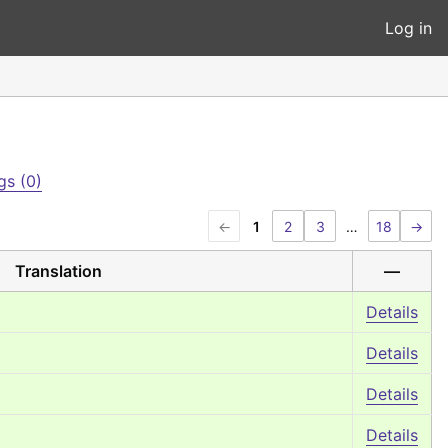
Log in
gs (0)
←
1
2
3
…
18
→
Translation
—
Details
Details
Details
Details